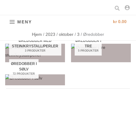
Hopp
Søk
rett
til
kr
0.00
MENY
innholdet
Hjem
2023
oktober
3
Øredobber
ØREDOBBER MED
ØREDOBBER I
STEIN/KRYSTALL/PERLER
TRE
3 PRODUKTER
5 PRODUKTER
ØREDOBBER I
SØLV
72 PRODUKTER