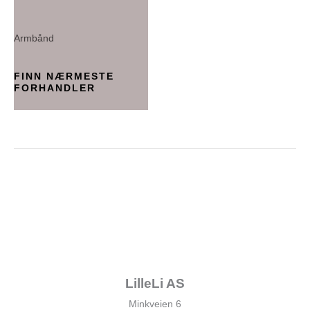
Armbånd
FINN NÆRMESTE
FORHANDLER
LilleLi AS
Minkveien 6