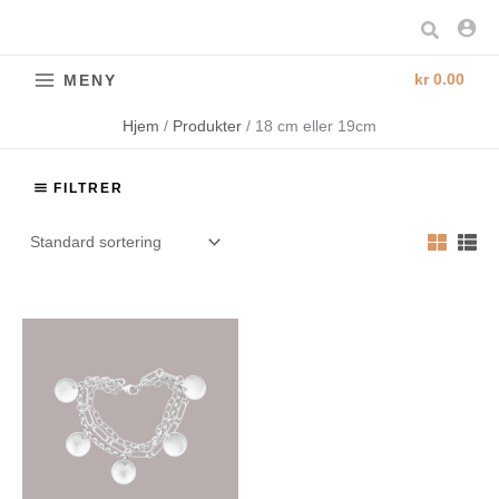
Hopp
Søk
rett
til
kr
0.00
MENY
innholdet
Hjem
Produkter
18 cm eller 19cm
FILTRER