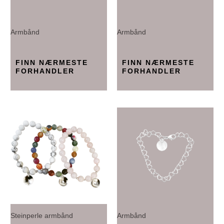
Armbånd
Armbånd
FINN NÆRMESTE
FINN NÆRMESTE
FORHANDLER
FORHANDLER
Steinperle armbånd
Armbånd