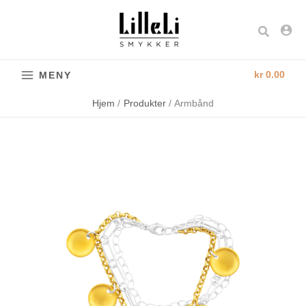
Hopp
rett
Søk
til
innholdet
kr
0.00
MENY
Hjem
Produkter
Armbånd