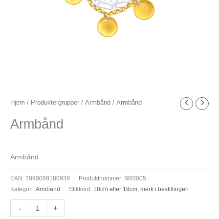
Armbånd
Hjem
/
Produktergrupper
/
Armbånd
/ Armbånd
antall
Armbånd
Armbånd
EAN:
7090068180939
Produktnummer:
BR0005
Kategori:
Armbånd
Stikkord:
18cm eller 19cm
,
merk i bestillingen
-
+