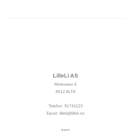
LilleLi AS
Minkveien 6
9512 ALTA
Telefon: 91741123
Epost: lilleli@lilleli.no
FAQ