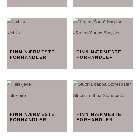
Niehku
«Rabas/Åpen» Smykke
FINN NÆRMESTE
FINN NÆRMESTE
FORHANDLER
FORHANDLER
Halskjede
Stuorra oabba/Storesøster
FINN NÆRMESTE
FINN NÆRMESTE
FORHANDLER
FORHANDLER