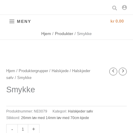
Hopp
Søk
rett
til
kr
0.00
MENY
innholdet
Hjem
Produkter
Smykke
Smykke
Hjem
/
Produktergrupper
/
Halskjede
/
Halskjeder
sølv
/ Smykke
antall
Smykke
Produktnummer:
NE0079
Kategori:
Halskjeder sølv
Stikkord:
26mm løv med 14mm løv med 70cm kjede
-
+