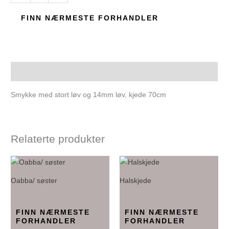
FINN NÆRMESTE FORHANDLER
Beskrivelse
Smykke med stort løv og 14mm løv, kjede 70cm
Relaterte produkter
Oabba/ søster
Halskjede
FINN NÆRMESTE
FINN NÆRMESTE
FORHANDLER
FORHANDLER