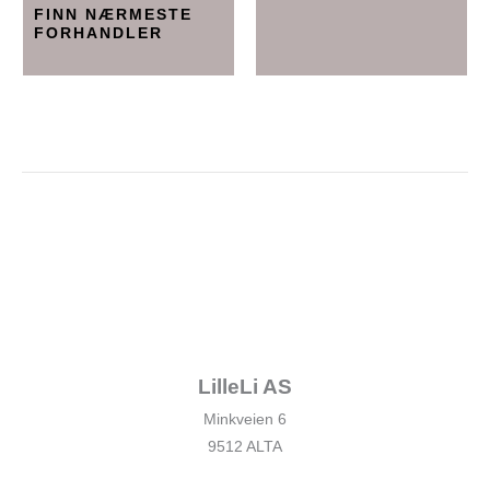
FINN NÆRMESTE
FORHANDLER
LilleLi AS
Minkveien 6
9512 ALTA