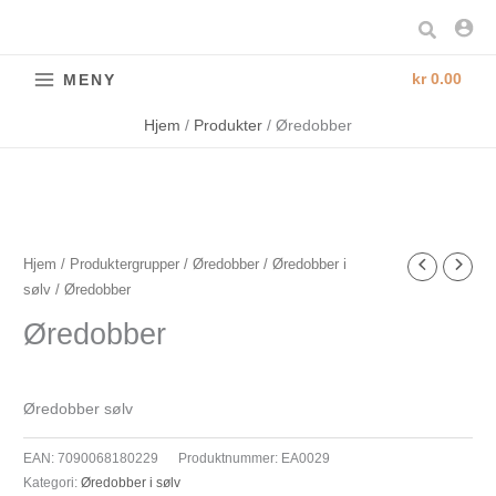
Hopp
Søk
rett
til
kr
0.00
MENY
innholdet
Hjem
Produkter
Øredobber
Øredobber
Hjem
/
Produktergrupper
/
Øredobber
/
Øredobber i
sølv
/ Øredobber
antall
Øredobber
Øredobber sølv
EAN:
7090068180229
Produktnummer:
EA0029
Kategori:
Øredobber i sølv