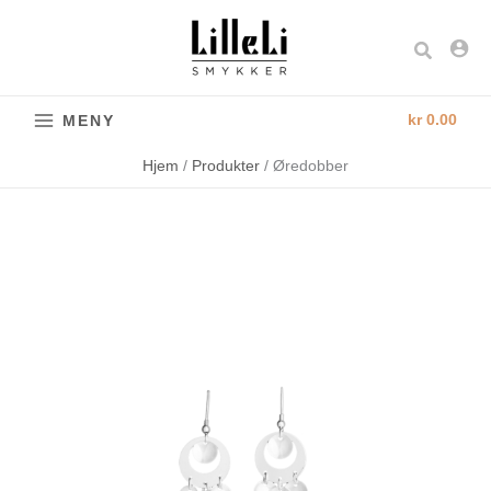
Hopp
rett
Søk
til
innholdet
kr
0.00
MENY
Hjem
Produkter
Øredobber