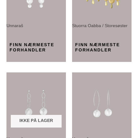
Unnaraš
Stuorra Oabba / Storesøster
FINN NÆRMESTE
FINN NÆRMESTE
FORHANDLER
FORHANDLER
IKKE PÅ LAGER