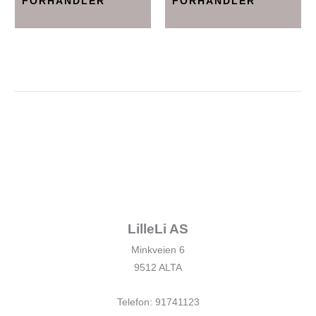
FORHANDLER
FORHANDLER
LilleLi AS
Minkveien 6
9512 ALTA
Telefon: 91741123