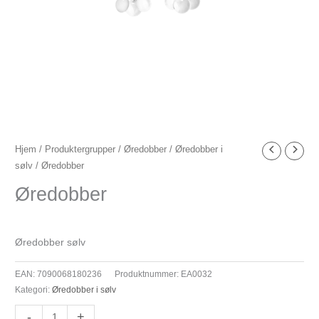
Øredobber
Hjem
/
Produktergrupper
/
Øredobber
/
Øredobber i
sølv
/ Øredobber
antall
Øredobber
Øredobber sølv
EAN:
7090068180236
Produktnummer:
EA0032
Kategori:
Øredobber i sølv
-
+