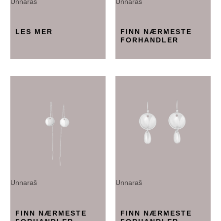
Unnaraš
Unnaraš
LES MER
FINN NÆRMESTE
FORHANDLER
Unnaraš
Unnaraš
FINN NÆRMESTE
FINN NÆRMESTE