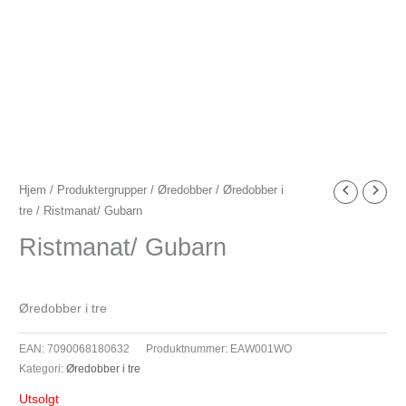
Hjem
/
Produktergrupper
/
Øredobber
/
Øredobber i
tre
/ Ristmanat/ Gubarn
Ristmanat/ Gubarn
Øredobber i tre
EAN:
7090068180632
Produktnummer:
EAW001WO
Kategori:
Øredobber i tre
Utsolgt