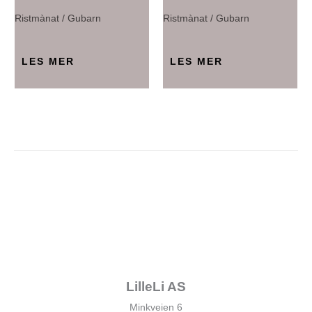
Ristmànat / Gubarn
Ristmànat / Gubarn
LES MER
LES MER
LilleLi AS
Minkveien 6