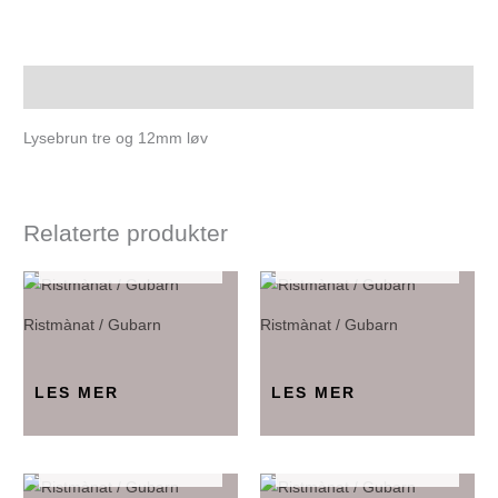
Beskrivelse
Lysebrun tre og 12mm løv
Relaterte produkter
IKKE PÅ LAGER
IKKE PÅ LAGER
Ristmànat / Gubarn
Ristmànat / Gubarn
LES MER
LES MER
IKKE PÅ LAGER
IKKE PÅ LAGER