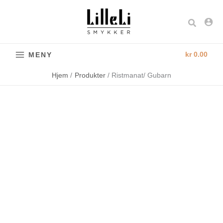
Hopp
rett
Søk
til
innholdet
kr
0.00
MENY
Hjem
Produkter
Ristmanat/ Gubarn