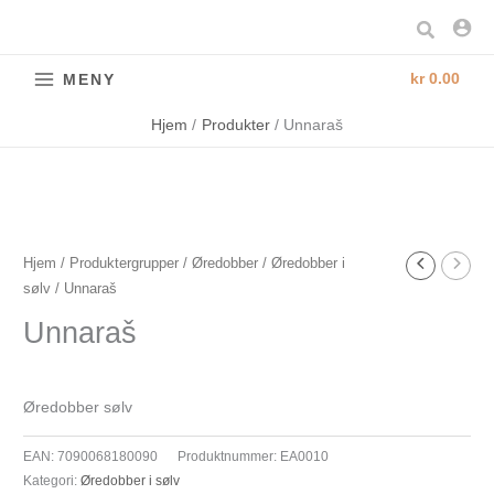
Hopp
Søk
rett
til
kr
0.00
MENY
innholdet
Hjem
Produkter
Unnaraš
Unnaraš
Hjem
/
Produktergrupper
/
Øredobber
/
Øredobber i
sølv
/ Unnaraš
antall
Unnaraš
Øredobber sølv
EAN:
7090068180090
Produktnummer:
EA0010
Kategori:
Øredobber i sølv