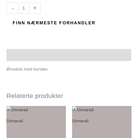
-
+
FINN NÆRMESTE FORHANDLER
Beskrivelse
Ørestick med korsløv
Relaterte produkter
Unnaraš
Unnaraš