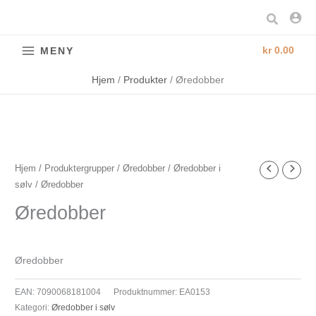
Hopp
Søk
rett
til
kr
0.00
MENY
innholdet
Hjem
Produkter
Øredobber
Øredobber
Hjem
/
Produktergrupper
/
Øredobber
/
Øredobber i
sølv
/ Øredobber
antall
Øredobber
Øredobber
EAN:
7090068181004
Produktnummer:
EA0153
Kategori:
Øredobber i sølv