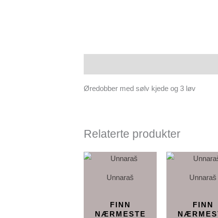
Beskrivelse
Øredobber med sølv kjede og 3 løv
Relaterte produkter
Unnaraš
Unnaraš
FINN
FINN
NÆRMESTE
NÆRMES