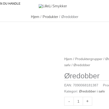
AN DU HANDLE
Hjem
Produkter
Øredobber
Øredobber
Hjem
/
Produktergrupper
/
Ø
sølv
/ Øredobber
antall
Øredobber
EAN:
7090068181387
Pro
Kategori:
Øredobber i sølv
-
+