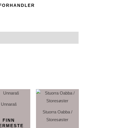
 FORHANDLER
Unnaraš
Stuorra Oabba /
Storesøster
FINN
ÆRMESTE