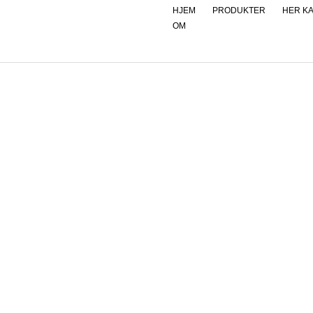
Hopp
HJEM
PRODUKTER
HER K
OM
rett
til
innholdet