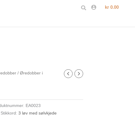
Søk
kr
0.00
redobber
/
Øredobber i
duktnummer:
EA0023
Stikkord:
3 løv med sølvkjede