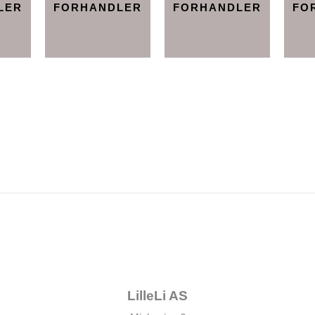
LER
FORHANDLER
FORHANDLER
FO
LilleLi AS