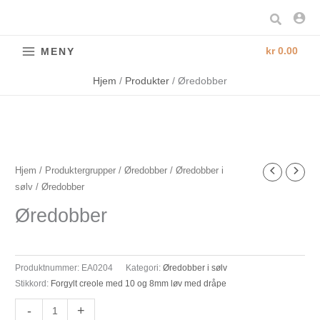
Hopp
Søk
rett
til
kr
0.00
MENY
innholdet
Hjem
Produkter
Øredobber
Øredobber
Hjem
/
Produktergrupper
/
Øredobber
/
Øredobber i
sølv
/ Øredobber
antall
Øredobber
Produktnummer:
EA0204
Kategori:
Øredobber i sølv
Stikkord:
Forgylt creole med 10 og 8mm løv med dråpe
-
+