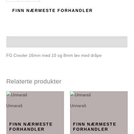
FINN NÆRMESTE FORHANDLER
Beskrivelse
FG Creoler 16mm med 10 og 8mm løv med dråpe
Relaterte produkter
Unnaraš
Unnaraš
FINN NÆRMESTE
FINN NÆRMESTE
FORHANDLER
FORHANDLER