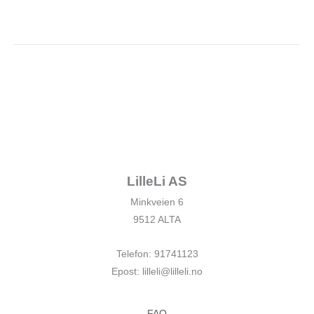
LilleLi AS
Minkveien 6
9512 ALTA
Telefon: 91741123
Epost: lilleli@lilleli.no
FAQ