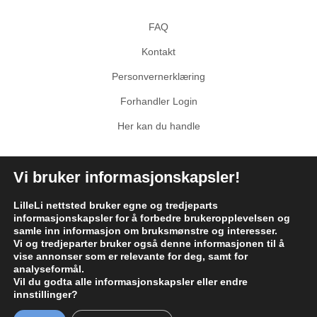
FAQ
Kontakt
Personvernerklæring
Forhandler Login
Her kan du handle
Sosiale medier
Vi bruker informasjonskapsler!
Facebook
Instagram
LilleLi nettsted bruker egne og tredjeparts
informasjonskapsler for å forbedre brukeropplevelsen og
TikTok
samle inn informasjon om bruksmønstre og interesser.
Vi og tredjeparter bruker også denne informasjonen til å
vise annonser som er relevante for deg, samt for
analyseformål.
Vil du godta alle informasjonskapsler eller endre
innstillinger?
Copyright © 2026 LilleLi AS