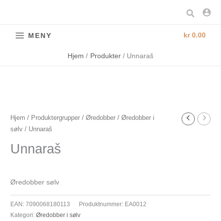
Hopp
Søk
rett
til
kr
0.00
MENY
innholdet
Hjem
Produkter
Unnaraš
Unnaraš
Hjem
/
Produktergrupper
/
Øredobber
/
Øredobber i
sølv
/ Unnaraš
antall
Unnaraš
Øredobber sølv
EAN:
7090068180113
Produktnummer:
EA0012
Kategori:
Øredobber i sølv