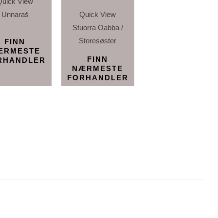
Quick View
Unnaraš
Quick View
Stuorra Oabba /
Storesøster
FINN
ÆRMESTE
FINN
RHANDLER
NÆRMESTE
FORHANDLER