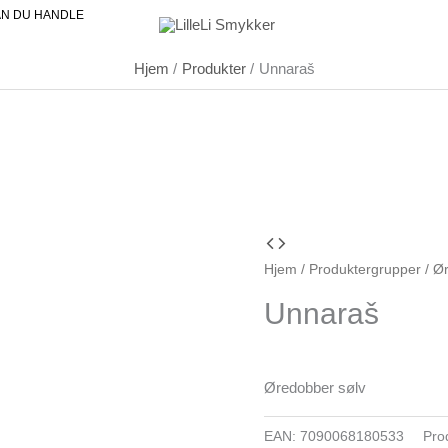
AN DU HANDLE
Hjem
Produkter
Unnaraš
Unnaraš
antall
Hjem
/
Produktergrupper
/
Ø
Unnaraš
Øredobber sølv
EAN:
7090068180533
Pro