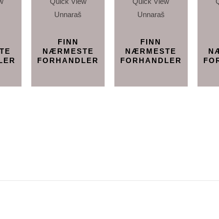
w
Quick View
Quick View
Unnaraš
Unnaraš
FINN
FINN
TE
NÆRMESTE
NÆRMESTE
N
LER
FORHANDLER
FORHANDLER
FO