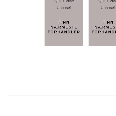
Quick View
Quick Vie
Unnaraš
Unnaraš
FINN
FINN
NÆRMESTE
NÆRMES
FORHANDLER
FORHAND