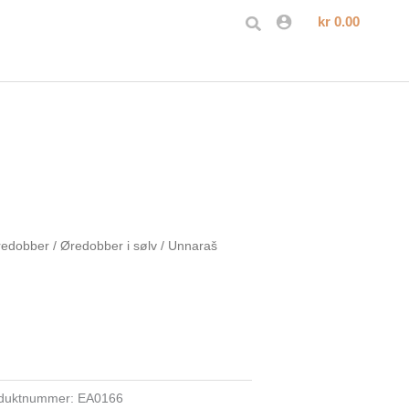
Søk
kr
0.00
redobber
/
Øredobber i sølv
/ Unnaraš
duktnummer:
EA0166