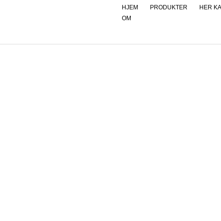
Hopp
HJEM
PRODUKTER
HER K
OM
rett
til
innholdet